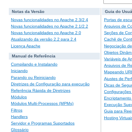
Notas da Versão
Guia do Usuá
Novas funcionalidades no Apache 2.3/2.4
Portas de escu
Novas funcionalidades no Apache 2.1/2.2
Arquivos de C
Novas funcionalidades no Apache 2.0
Seções de Con
Atualizando da versão 2.2 para 2.4
Cachê de Con
Licença Apache
Negociação de
Objetos Dinâm
Manual de Referência
Variáveis de A
Compilando e Instalando
Arquivos de Re
Iniciando
Mapeando URLs
Parando ou Reiniciando
Ajustes de Pe
Diretrizes de Configuração para execução
Dicas de Segu
Referência Rápida de Diretrizes
Configurações 
Módulos
Encriptamento
Módulos Multi-Processos (MPMs)
Execução Suex
Filtros
Guia para Ree
Handlers
Hosting Virtuai
Servidor e Programas Suportados
Glossário