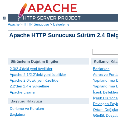
Apache
>
HTTP Sunucusu
>
Belgeleme
Apache HTTP Sunucusu Sürüm 2.4 Belg
Sürümlerin Dağıtım Bilgileri
Kullanıcı Kıl
2.3/2.4’deki yeni özellikler
Başlarken
Apache 2.1/2.2’deki yeni özellikler
Adres ve Portl
Apache 2.0’daki yeni özellikler
Yapılandırma D
2.2’den 2.4’e yükseltme
Yapılandırma B
Apache Lisansı
İçerik Bellekle
İçerik Dili Yöne
Başvuru Kılavuzu
Devingen Payla
Derleme ve Kurulum
Ortam Değişken
Başlatma
Günlük Dosyal