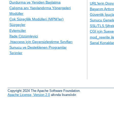
Durdurma ve Yeniden Başlatma
URL’lerin Dosy
Çalışma anı Yapılandırma Yönergeleri
Başarım Arttır
Modüller
Güvenlik İpuçla
Çok Süreçlilik Modülleri (MPM’ler)
Sunucu Geneli
Süzgeçler
SSL/TLS Şifre
Eylemciler
CGI için Suexe
İfade Çözümleyici
mod_rewrite i
.htaccess için Geçersizleştirme Sınıfları
Sanal Konakla
Sunucu ve Desteklenen Programlar
Terimler
Copyright 2024 The Apache Software Foundation.
Apache License, Version 2.0
altında lisanslıdır.